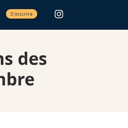
S'inscrire
ns des
mbre