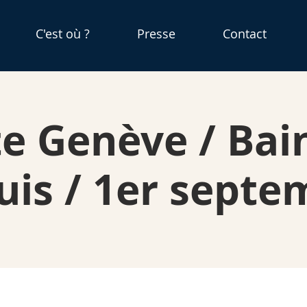
C'est où ?
Presse
Contact
e Genève / Bai
uis / 1er septe