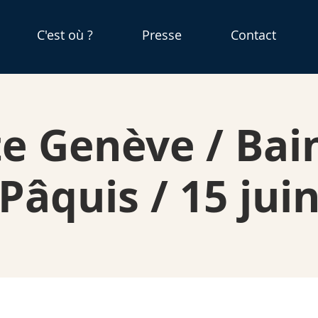
C'est où ?
Presse
Contact
e Genève / Bai
Pâquis / 15 jui