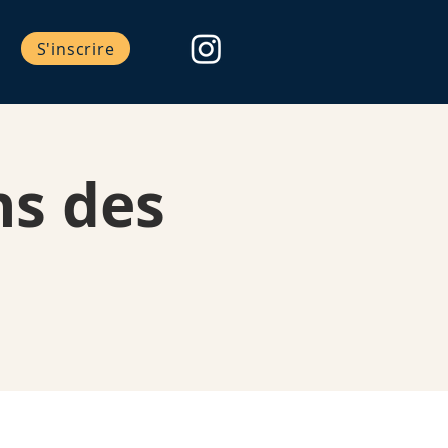
S'inscrire
ns des
n